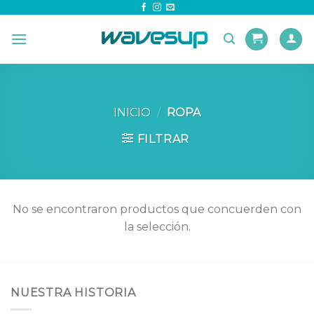
Skip
to
content
INICIO
/
ROPA
FILTRAR
No se encontraron productos que concuerden con
la selección.
NUESTRA HISTORIA