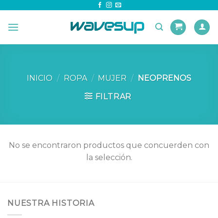
Skip
to
content
INICIO
/
ROPA
/
MUJER
/
NEOPRENOS
FILTRAR
No se encontraron productos que concuerden con
la selección.
NUESTRA HISTORIA