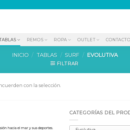
TABLAS
REMOS
ROPA
OUTLET
CONTACT
INICIO
/
TABLAS
/
SURF
/
EVOLUTIVA
FILTRAR
cuerden con la selección.
CATEGORÍAS DEL PR
ión hacia el mar y sus deportes.
Evolutiva