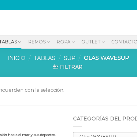
TABLAS
REMOS
ROPA
OUTLET
CONTACT
INICIO
/
TABLAS
/
SUP
/
OLAS WAVESUP
FILTRAR
cuerden con la selección.
CATEGORÍAS DEL PR
ión hacia el mar y sus deportes.
Olas WAVESUP