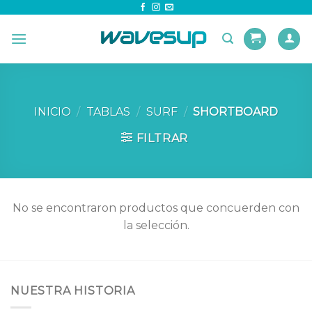
Skip
to
content
INICIO
/
TABLAS
/
SURF
/
SHORTBOARD
FILTRAR
No se encontraron productos que concuerden con
la selección.
NUESTRA HISTORIA