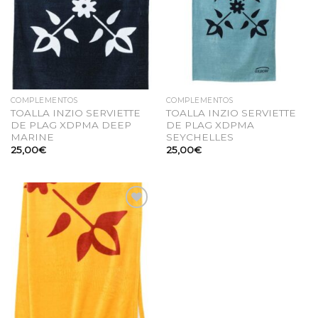
COMPLEMENTOS
COMPLEMENTOS
TOALLA INZIO SERVIETTE
TOALLA INZIO SERVIETTE
DE PLAG XDPMA DEEP
DE PLAG XDPMA
MARINE
SEYCHELLES
25,00
€
25,00
€
Añadir
a la
lista
de
deseos