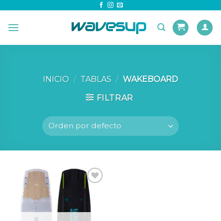
Skip
to
content
INICIO
/
TABLAS
/
WAKEBOARD
FILTRAR
Añadir
a la
lista
de
deseos