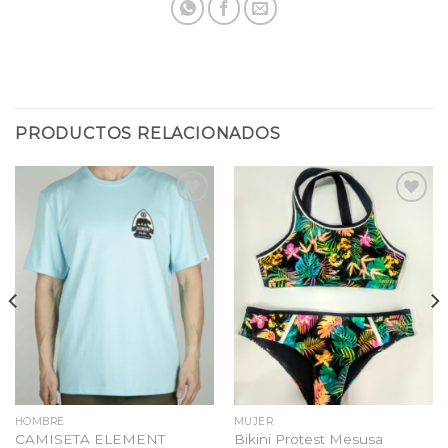
PRODUCTOS RELACIONADOS
Añadir
Añadir
a la
a la
lista
lista
de
de
deseos
deseos
HOMBRE
MUJER
CAMISETA ELEMENT
Bikini Protest Mesusa