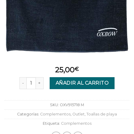
25,00
€
TOALLA INZIO SERVIETTE DE PLAG XDPMA DEEP M
AÑADIR AL CARRITO
SKU:
OXV915718 M
Categorías:
Complementos
,
Outlet
,
Toallas de playa
Etiqueta:
Complementos