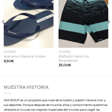
Añadir
Añadir
a la
a la
lista
lista
de
de
deseos
deseos
HOMBRE
HOMBRE
Bañador Vans Era
Ipanema Classica Unisex
Boardshort
6,50
€
35,00
€
NUESTRA HISTORIA
WAVESUP es un proyecto que nace de la ilusión y pasión hacia el mar y
sus deportes. Porque después de muchos años y conocimiento queremos
ofrecerle al mundo los mejores materiales del mundo para coger las