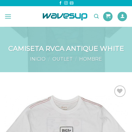
Skip
to
content
CAMISETA RVCA ANTIQUE WHITE
INICIO
/
OUTLET
/
HOMBRE
Añadir
a la
lista de
deseos