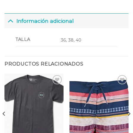
Información adicional
TALLA
36, 38, 40
PRODUCTOS RELACIONADOS
Añadir
Añadir
a la
a la
lista
lista
de
de
deseos
deseos