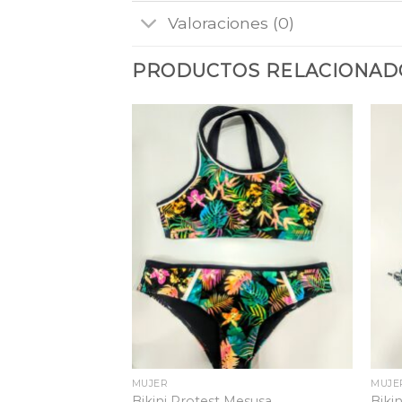
Valoraciones (0)
PRODUCTOS RELACIONAD
Añadir
Añadir
a la
a la
lista
lista
de
de
deseos
deseos
MUJER
MUJE
ENT Bisect SS
Bikini Protest Mesusa
Bikin