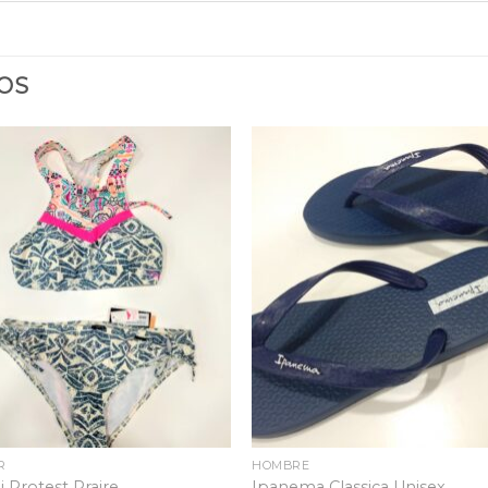
OS
Añadir
Aña
a la
a 
lista
lis
de
d
deseos
des
R
HOMBRE
i Protest Praire
Ipanema Classica Unisex