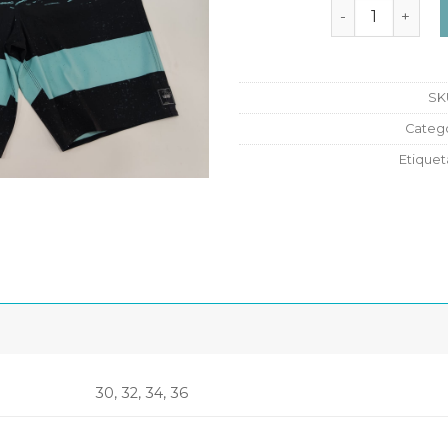
Bañador Vans Er
SK
Catego
Etiquet
30, 32, 34, 36