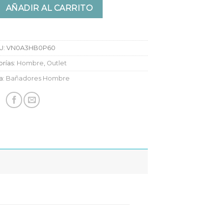
a Boardshort cantidad
AÑADIR AL CARRITO
U:
VN0A3HB0P60
rías:
Hombre
,
Outlet
a:
Bañadores Hombre