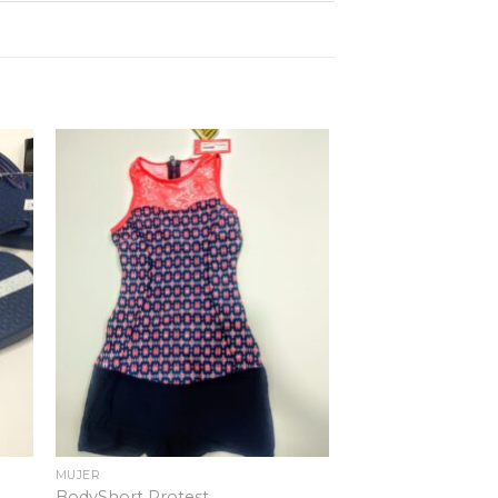
dir
Añadir
la
a la
ta
lista
e
de
eos
deseos
MUJER
BodyShort Protest