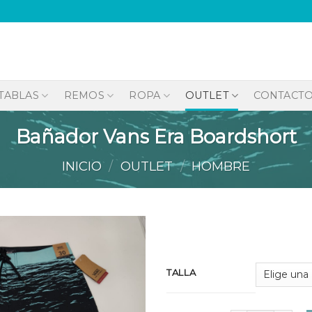
TABLAS
REMOS
ROPA
OUTLET
CONTACT
Bañador Vans Era Boardshort
INICIO
/
OUTLET
/
HOMBRE
Añadir
TALLA
a la
lista de
deseos