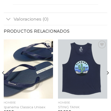
Valoraciones (0)
PRODUCTOS RELACIONADOS
Añadir
Añadir
a la
a la
lista
lista
de
de
deseos
deseos
HOMBRE
HOMBRE
Ipanema Classica Unisex
STING TANK