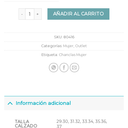
Chanclas Ipanema Clas Brasil II Kids cantidad
AÑADIR AL CARRITO
SKU:
80416
Categorías:
Mujer
,
Outlet
Etiqueta:
Chanclas Mujer
Información adicional
29.30, 31.32, 33.34, 35.36,
TALLA
CALZADO
37