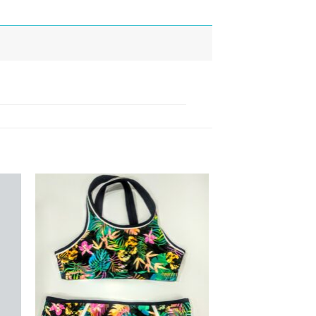
dir
Añadir
la
a la
ta
lista
e
de
eos
deseos