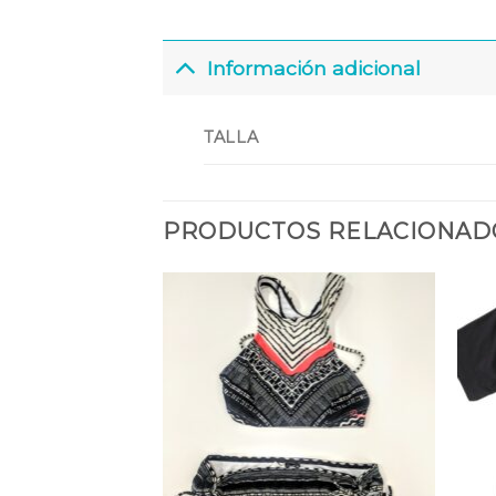
Información adicional
TALLA
PRODUCTOS RELACIONAD
Añadir
Añadir
a la
a la
lista
lista
de
de
deseos
deseos