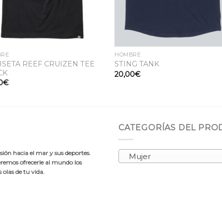
BRE
HOMBRE
ISETA REEF CRUIZEN TEE
STING TANK
CK
20,00
€
0
€
CATEGORÍAS DEL PR
ión hacia el mar y sus deportes.
Mujer
emos ofrecerle al mundo los
olas de tu vida.