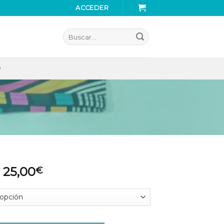
ACCEDER
Buscar
por:
O
25,00
€