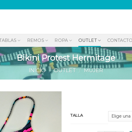
TABLAS
REMOS
ROPA
OUTLET
CONTACT
Bikini Protest Hermitage
INICIO
/
OUTLET
/
MUJER
Añadir
TALLA
a la
lista de
deseos