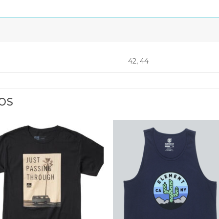
42, 44
OS
Añadir
Aña
a la
a 
lista
lis
de
d
deseos
des