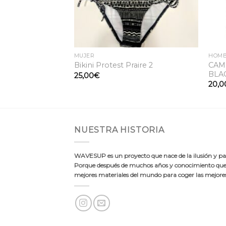
MUJER
HOM
ma Anat Temas
CAM
Bikini Protest Praire 2
BLA
25,00
€
20,0
NUESTRA HISTORIA
WAVESUP es un proyecto que nace de la ilusión y pas
Porque después de muchos años y conocimiento quer
mejores materiales del mundo para coger las mejores 