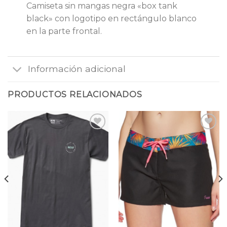
Camiseta sin mangas negra «box tank
black» con logotipo en rectángulo blanco
en la parte frontal.
Información adicional
PRODUCTOS RELACIONADOS
Añadir
Añadir
a la
a la
lista
lista
de
de
deseos
deseos