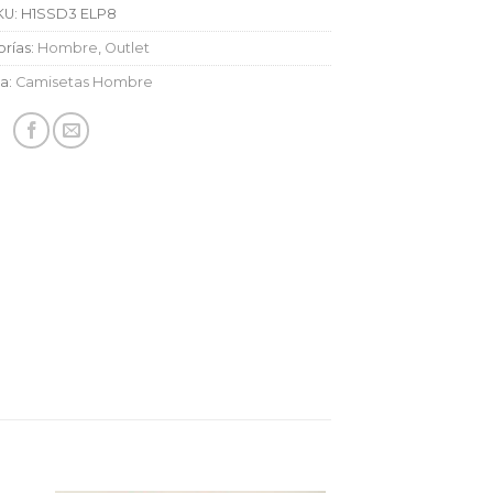
KU:
H1SSD3 ELP8
rías:
Hombre
,
Outlet
ta:
Camisetas Hombre