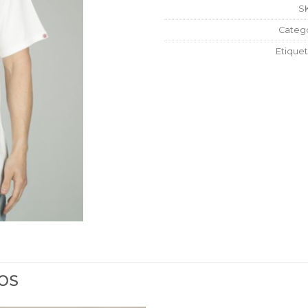
S
Catego
Etique
OS