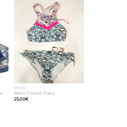
dir
Añadir
la
a la
ta
lista
e
de
eos
deseos
MUJER
as
Bikini Protest Praire
25,00
€