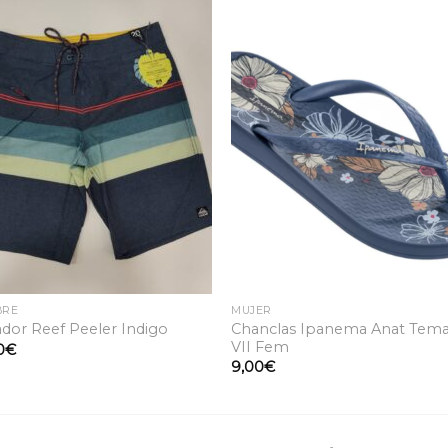
Añadir
Aña
a la
a 
lista
lis
de
d
deseos
des
BRE
MUJER
Chanclas Ipanema Anat Tem
dor Reef Peeler Indigo
VII Fem
0
€
9,00
€