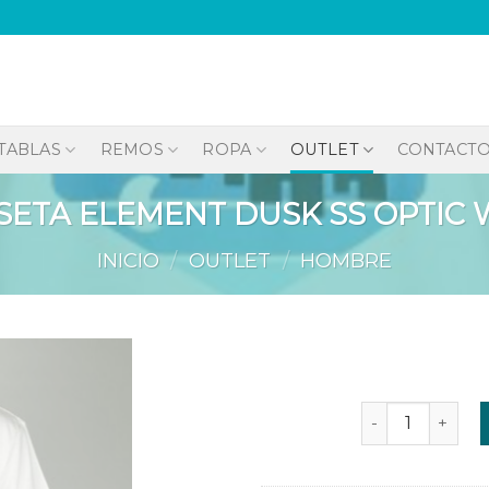
TABLAS
REMOS
ROPA
OUTLET
CONTACT
SETA ELEMENT DUSK SS OPTIC 
INICIO
/
OUTLET
/
HOMBRE
CAMISETA ELEM
Añadir
a la
lista de
deseos