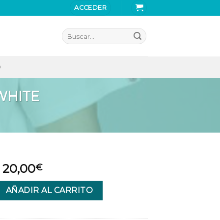
ACCEDER
Buscar
por:
O
WHITE
20,00
€
ENT DUSK SS OPTIC WHITE cantidad
AÑADIR AL CARRITO