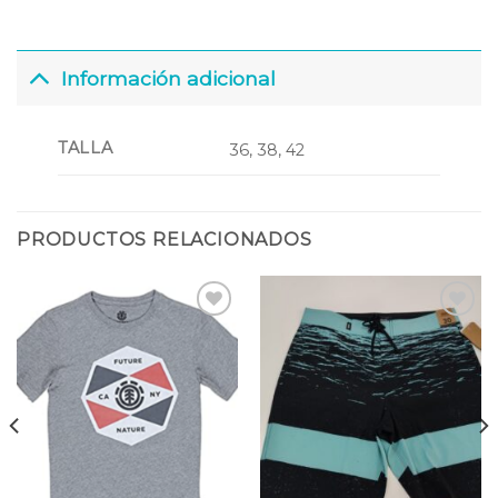
Información adicional
TALLA
36, 38, 42
PRODUCTOS RELACIONADOS
Añadir
Añadir
a la
a la
lista
lista
de
de
deseos
deseos