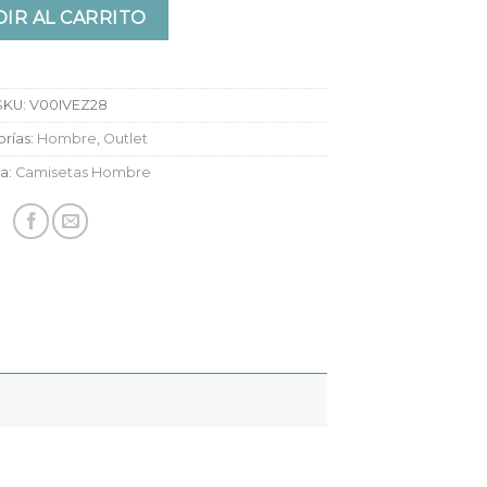
IR AL CARRITO
SKU:
V00IVEZ28
rías:
Hombre
,
Outlet
ta:
Camisetas Hombre