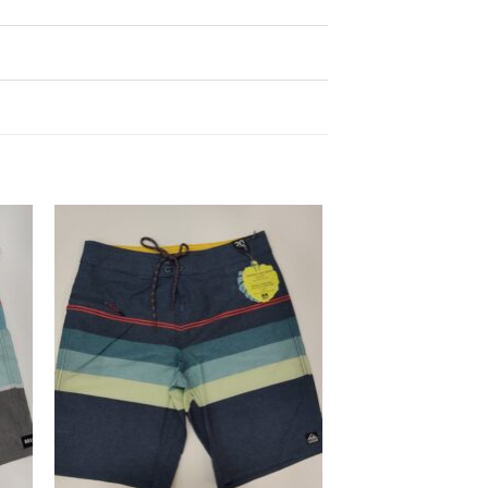
dir
Añadir
la
a la
ta
lista
e
de
eos
deseos