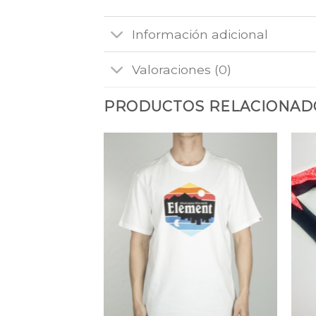
Información adicional
Valoraciones (0)
PRODUCTOS RELACIONAD
Añadir
Añadir
a la
a la
lista
lista
de
de
deseos
deseos