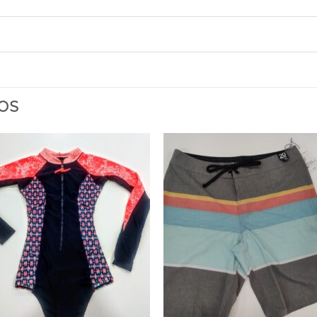
OS
Añadir
Aña
a la
a 
lista
lis
de
d
deseos
des