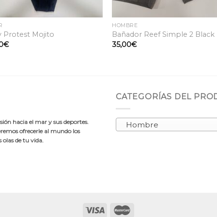
R
HOMBRE
 Protest Mojito
Bañador Reef Simple 2 Black
0
€
35,00
€
CATEGORÍAS DEL PR
ión hacia el mar y sus deportes.
Hombre
emos ofrecerle al mundo los
olas de tu vida.