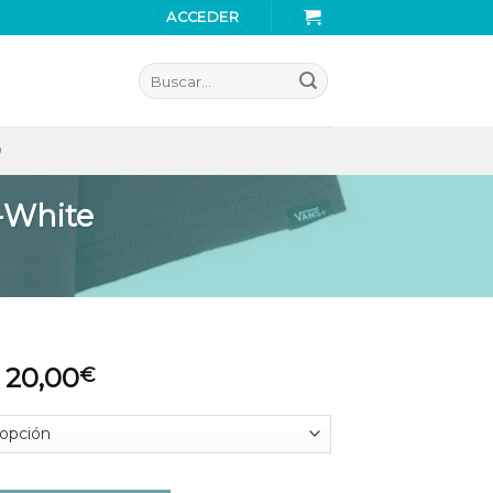
ACCEDER
Buscar
por:
O
-White
20,00
€