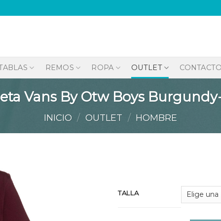
TABLAS
REMOS
ROPA
OUTLET
CONTACT
eta Vans By Otw Boys Burgundy
INICIO
/
OUTLET
/
HOMBRE
Añadir
TALLA
a la
lista de
deseos