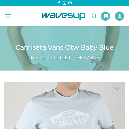
Skip
to
content
Camiseta Vans Otw Baby Blue
INICIO
/
OUTLET
/
HOMBRE
Añadir
a la
lista de
deseos