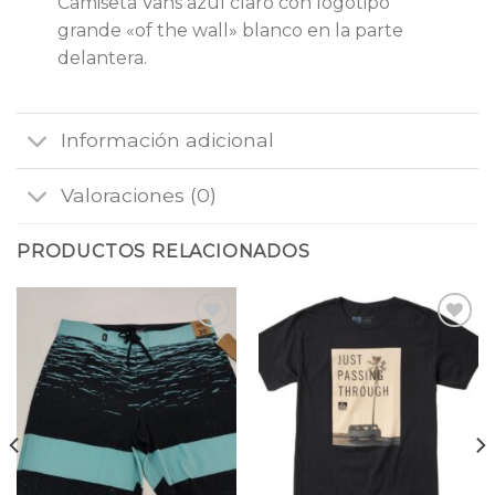
Camiseta Vans azul claro con logotipo
grande «of the wall» blanco en la parte
delantera.
Información adicional
Valoraciones (0)
PRODUCTOS RELACIONADOS
Añadir
Añadir
a la
a la
lista
lista
de
de
deseos
deseos