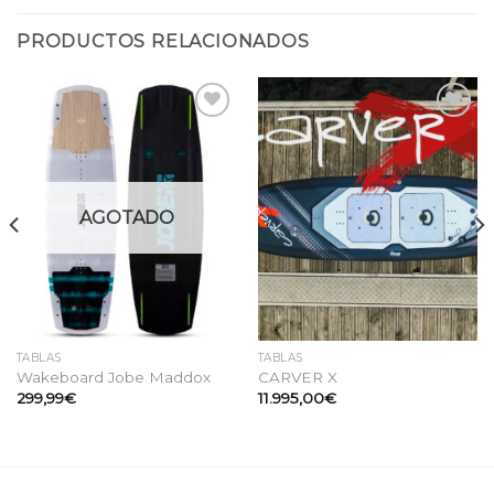
PRODUCTOS RELACIONADOS
Añadir
Añadir
a la
a la
lista
lista
de
de
deseos
deseos
AGOTADO
TABLAS
TABLAS
Wakeboard Jobe Maddox
CARVER X
299,99
€
11.995,00
€