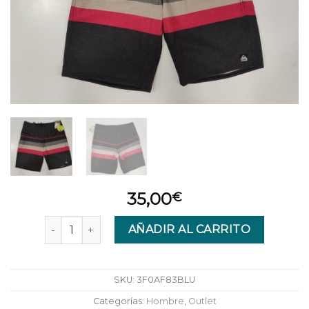
35,00
€
Bañador Reef Peeler Black cantidad
AÑADIR AL CARRITO
SKU:
3F0AF83BLU
Categorías:
Hombre
,
Outlet