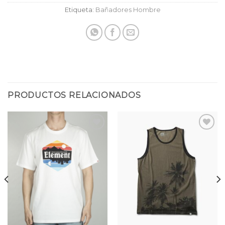
Etiqueta:
Bañadores Hombre
PRODUCTOS RELACIONADOS
Añadir
Añadir
a la
a la
lista
lista
de
de
deseos
deseos