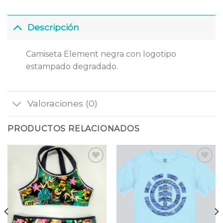
Descripción
Camiseta Element negra con logotipo
estampado degradado.
Valoraciones (0)
PRODUCTOS RELACIONADOS
Añadir
Añadir
a la
a la
lista
lista
de
de
deseos
deseos