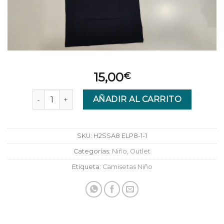
15,00
€
Camiseta Element Hues Ss Boy Eclipse cantidad
AÑADIR AL CARRITO
SKU:
H2SSA8 ELP8-1-1
Categorías:
Niño
,
Outlet
Etiqueta:
Camisetas Niño