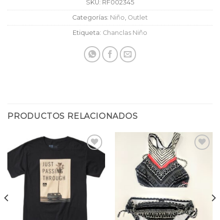
SKU:
RF002345
Categorías:
Niño
,
Outlet
Etiqueta:
Chanclas Niño
PRODUCTOS RELACIONADOS
Añadir
Añadir
a la
a la
lista
lista
de
de
deseos
deseos