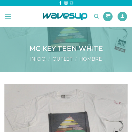
Skip
to
content
MC KEY TEEN WHITE
INICIO
/
OUTLET
/
HOMBRE
Añadir
a la
lista de
deseos