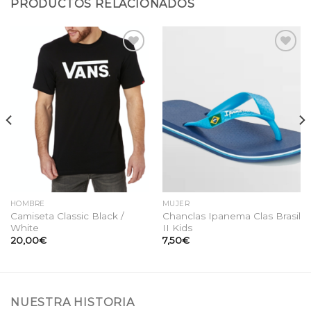
PRODUCTOS RELACIONADOS
Añadir
Añadir
a la
a la
lista
lista
de
de
deseos
deseos
HOMBRE
MUJER
Camiseta Classic Black /
Chanclas Ipanema Clas Brasil
White
II Kids
20,00
€
7,50
€
NUESTRA HISTORIA