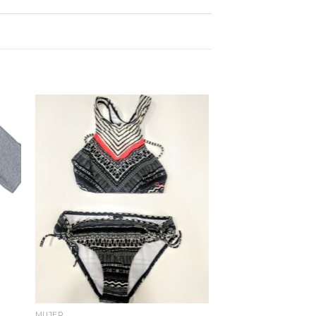
dir
Añadir
la
a la
ta
lista
e
de
eos
deseos
MUJER