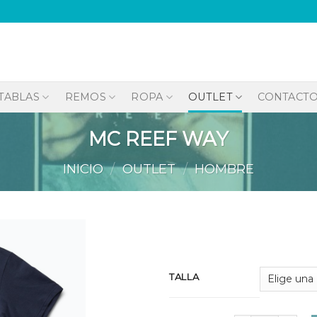
TABLAS
REMOS
ROPA
OUTLET
CONTACT
MC REEF WAY
INICIO
/
OUTLET
/
HOMBRE
Añadir
TALLA
a la
lista de
deseos