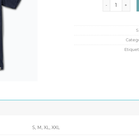
MC REEF WAY c
S
Catego
Etique
S, M, XL, XXL