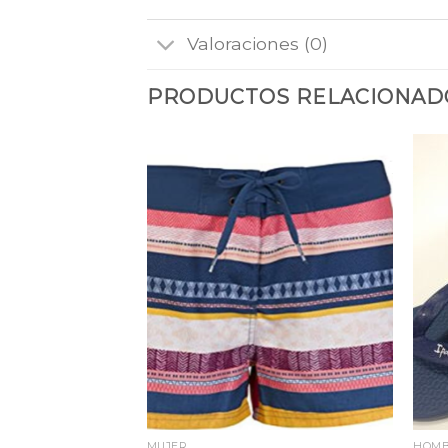
Valoraciones (0)
PRODUCTOS RELACIONAD
Añadir
Añadir
a la
a la
lista
lista
de
de
deseos
deseos
MUJER
HOM