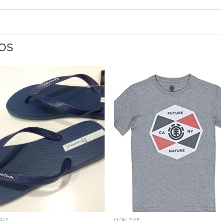
OS
Añadir
Aña
a la
a 
lista
lis
de
d
deseos
des
BRE
HOMBRE