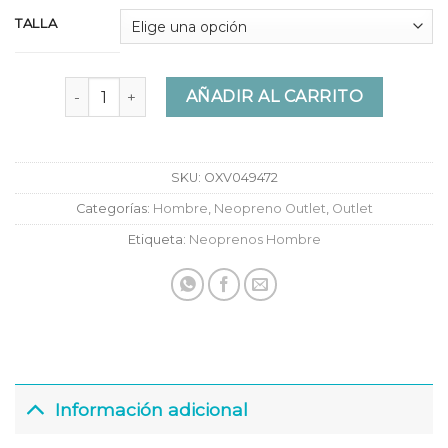
TALLA
Neopreno Walliso Ligne École - Shor Xnoir Noir cant
AÑADIR AL CARRITO
SKU:
OXV049472
Categorías:
Hombre
,
Neopreno Outlet
,
Outlet
Etiqueta:
Neoprenos Hombre
Información adicional