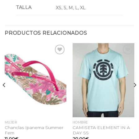
TALLA
XS, S, M, L, XL
PRODUCTOS RELACIONADOS
Añadir
Añadir
a la
a la
lista
lista
de
de
deseos
deseos
MUJER
HOMBRE
Chanclas Ipanema Summer
CAMISETA ELEMENT IN A
Fem
DAY SS
11,00
€
20,00
€