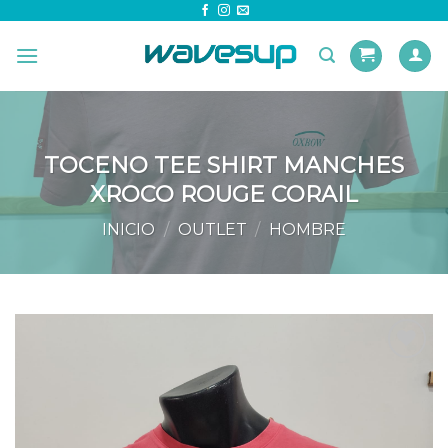
Skip
to
content
TOCENO TEE SHIRT MANCHES
XROCO ROUGE CORAIL
INICIO
/
OUTLET
/
HOMBRE
Añadir
a la
lista de
deseos