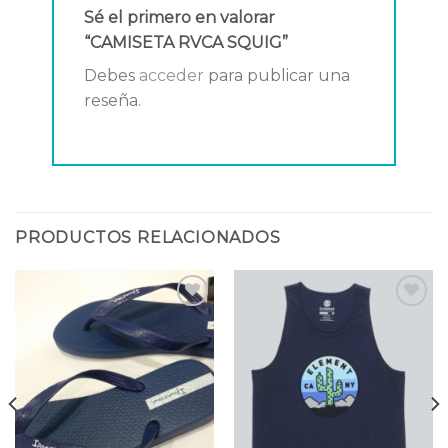
Sé el primero en valorar
“CAMISETA RVCA SQUIG”
Debes
acceder
para publicar una
reseña.
PRODUCTOS RELACIONADOS
Añadir
Añadir
a la
a la
lista
lista
de
de
deseos
deseos