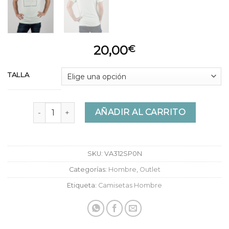
20,00
€
TALLA
Camiseta Vans Mn Print Box Ambrosia cantidad
AÑADIR AL CARRITO
SKU:
VA312SP0N
Categorías:
Hombre
,
Outlet
Etiqueta:
Camisetas Hombre