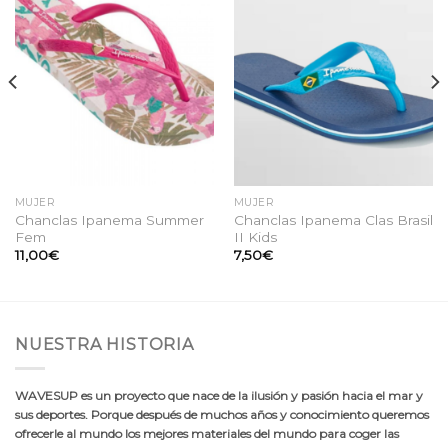
a la
a la
lista
lista
de
de
deseos
deseos
MUJER
MUJER
Chanclas Ipanema Summer
Chanclas Ipanema Clas Brasil
Fem
II Kids
11,00
€
7,50
€
NUESTRA HISTORIA
WAVESUP es un proyecto que nace de la ilusión y pasión hacia el mar y
sus deportes. Porque después de muchos años y conocimiento queremos
ofrecerle al mundo los mejores materiales del mundo para coger las