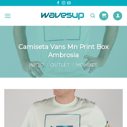
Skip
to
content
Camiseta Vans Mn Print Box
Ambrosia
INICIO
/
OUTLET
/
HOMBRE
Añadir
a la
lista de
deseos