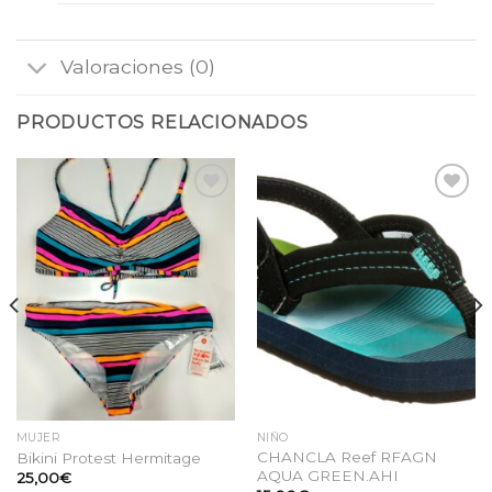
Valoraciones (0)
PRODUCTOS RELACIONADOS
Añadir
Añadir
a la
a la
lista
lista
de
de
deseos
deseos
MUJER
NIÑO
CHANCLA Reef RFAGN
Bikini Protest Hermitage
AQUA GREEN.AHI
25,00
€