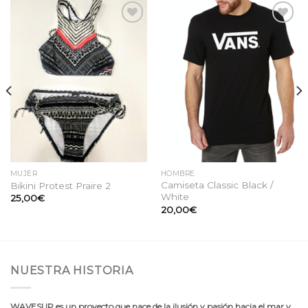
Añadir
Añadir
a la
a la
lista
lista
de
de
deseos
deseos
MUJER
HOMBRE
Camiseta Classic Black /
Bikini Protest Praire 2
White
25,00
€
20,00
€
NUESTRA HISTORIA
WAVESUP es un proyecto que nace de la ilusión y pasión hacia el mar y