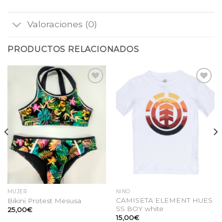
Valoraciones (0)
PRODUCTOS RELACIONADOS
Añadir
Añadir
a la
a la
lista
lista
de
de
deseos
deseos
MUJER
NIÑO
CAMISETA ELEMENT HUES
Bikini Protest Mesusa
SS BOY white
25,00
€
15,00
€