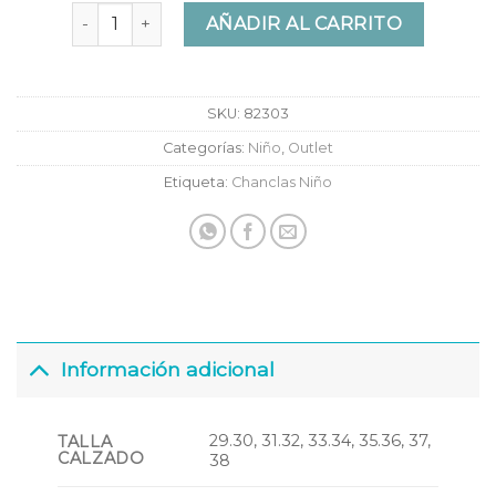
Chanclas Ipanema Temas XI Kids cantidad
AÑADIR AL CARRITO
SKU:
82303
Categorías:
Niño
,
Outlet
Etiqueta:
Chanclas Niño
Información adicional
29.30, 31.32, 33.34, 35.36, 37,
TALLA
CALZADO
38