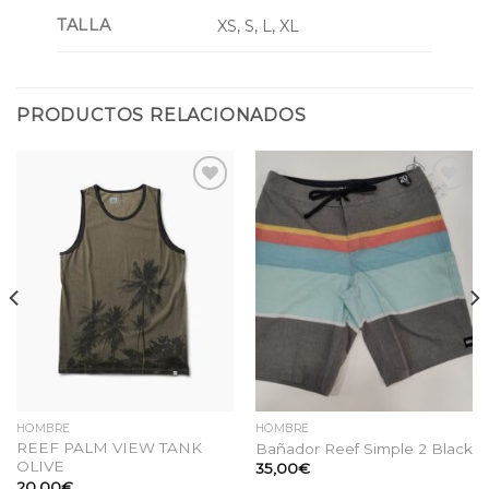
TALLA
XS, S, L, XL
PRODUCTOS RELACIONADOS
Añadir
Añadir
a la
a la
lista
lista
de
de
deseos
deseos
HOMBRE
HOMBRE
REEF PALM VIEW TANK
Bañador Reef Simple 2 Black
OLIVE
35,00
€
20,00
€