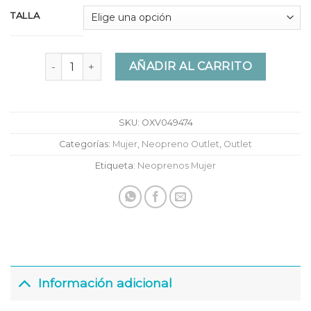
TALLA
Neopreno Wapito Shorty Mc Xnoir Noir cantidad
AÑADIR AL CARRITO
SKU:
OXV049474
Categorías:
Mujer
,
Neopreno Outlet
,
Outlet
Etiqueta:
Neoprenos Mujer
Información adicional