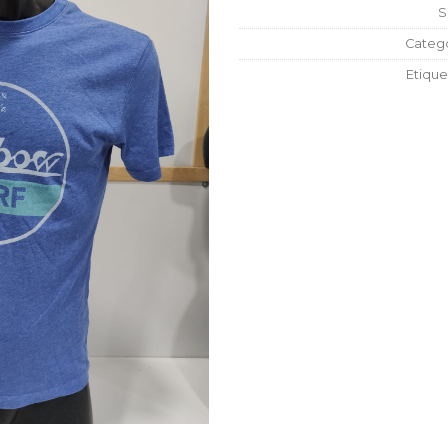
S
Catego
Etique