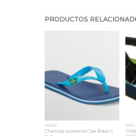
PRODUCTOS RELACIONAD
Añadir
Añadir
a la
a la
lista
lista
de
de
deseos
deseos
MUJER
NIÑO
Chanclas Ipanema Clas Brasil II
CHA
ENT IN A DAY SS