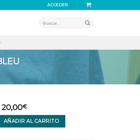
ACCEDER
Buscar
por:
O
BLEU
20,00
€
T MANCHES XBI MC BLEU cantidad
AÑADIR AL CARRITO