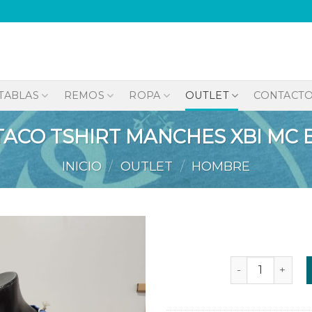
TABLAS
REMOS
ROPA
OUTLET
CONTACT
TACO TSHIRT MANCHES XBI MC 
INICIO
/
OUTLET
/
HOMBRE
TESTACO TSHIR
Añadir
a la
lista de
deseos