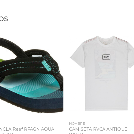
OS
Añadir
Aña
a la
a 
lista
lis
de
d
deseos
des
HOMBRE
NCLA Reef RFAGN AQUA
CAMISETA RVCA ANTIQUE