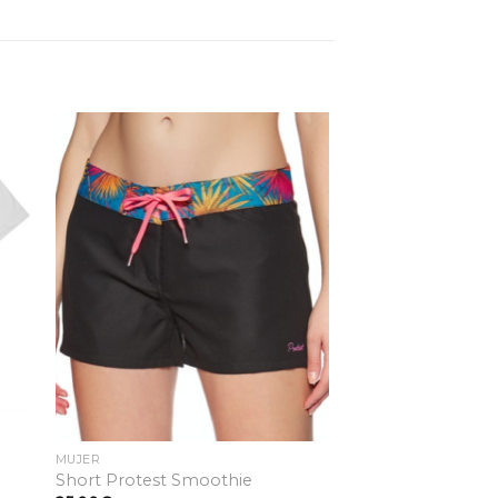
dir
Añadir
la
a la
ta
lista
e
de
eos
deseos
MUJER
Short Protest Smoothie