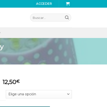
ACCEDER
Buscar
por:
O
y
12,50
€