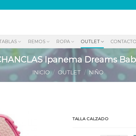
TABLAS
REMOS
ROPA
OUTLET
CONTACT
CHANCLAS Ipanema Dreams Bab
INICIO
/
OUTLET
/
NIÑO
Añadir
TALLA CALZADO
a la
lista de
deseos