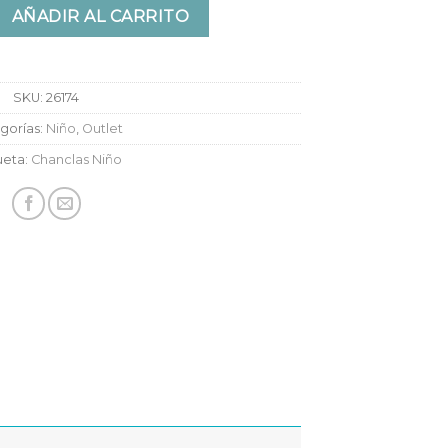
ema Dreams Baby cantidad
AÑADIR AL CARRITO
SKU:
26174
gorías:
Niño
,
Outlet
ueta:
Chanclas Niño