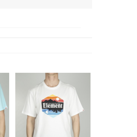
dir
Añadir
la
a la
ta
lista
e
de
eos
deseos