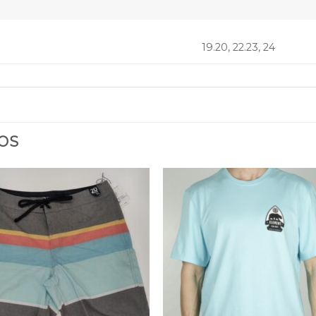
19.20, 22.23, 24
OS
Añadir
Aña
a la
a 
lista
lis
de
d
deseos
des