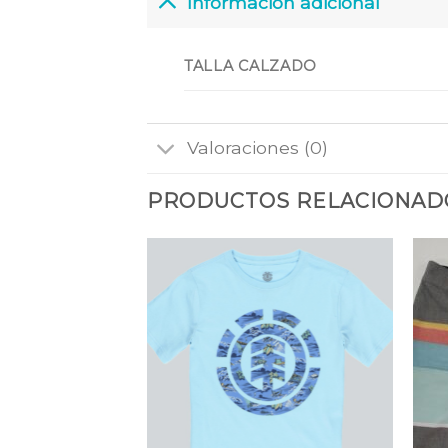
Información adicional
TALLA CALZADO
Valoraciones (0)
PRODUCTOS RELACIONAD
Añadir
Añadir
a la
a la
lista
lista
de
de
deseos
deseos