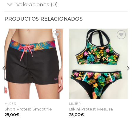
Valoraciones (0)
PRODUCTOS RELACIONADOS
Añadir
Añadir
a la
a la
lista
lista
de
de
deseos
deseos
MUJER
MUJER
Short Protest Smoothie
Bikini Protest Mesusa
25,00
€
25,00
€